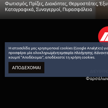
Φωτισμός, Πρίζες, Διακόπτες, Θερμοστάτες, Έξυπ
Καταγραφικά, Συναγερμοί, Πυρασφάλεια
Η ιστοσελίδα μας χρησιμοποιεί cookies (Google Analytics) γι
Eμπορία Ηλεκτρολογι
προσφέρει μία ολοκληρωμένη εμπειρία πλοήγησης. Κάνοντα
κουμπί "Αποδέχομαι", αποδέχεστε τη χρήση cookies.
ΑΠΟΔΕΧΟΜΑΙ
ΔΙΕΥΘΥΝ
Φαρσάλων
ΤΚ
41335
,
Λ
Ελλάδ