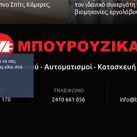
νο Σπίτι, Κάμερες,
τον ιδανικό συνεργάτη 
βιομηχανίες, εργολάβου
α να σας
κού Υλικού ·
Αυτοματισμοί
·
Κατασκευή
ς κλικ στο
ΣΗ
ΤΗΛΕΦΩΝΟ
 170
2410 661 056
info@b
άρισα,
α